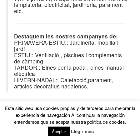
lampisteria, electricitat, jardineria, parament
etc.
Destaquem les nostres campanyes de:
PRIMAVERA-ESTIU:: Jardineria, mobiliari
jardí
ESTIU:: Ventilació , piscines i complements
de càmping
TARDOR:: Eines per la poda , eines manual i
elèctrica
HIVERN-NADAL:: Calefacció,parament,
articles decoratius nadalencs.
Este sitio web usa cookies propias y de terceros para mejorar la
experiencia de navegación Al continuar la navegación
entendemos que se acepta nuestra política de cookies.
© 2026 Ferreteria Can Oriol en Rubi
Dissenyat per Serveis Actius
Llegir més
Áceptar