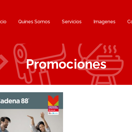
icio
Quines Somos
Servicios
Imagenes
C
Promociones