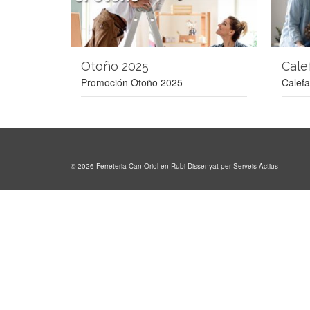
Otoño 2025
Cale
Promoción Otoño 2025
Calef
© 2026 Ferreteria Can Oriol en Rubi
Dissenyat per Serveis Actius