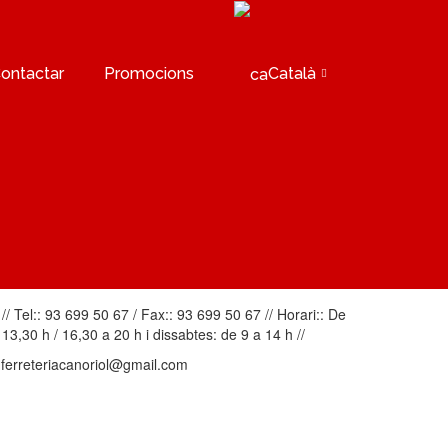
ontactar
Promocions
Català
// Tel:: 93 699 50 67 / Fax:: 93 699 50 67 // Horari:: De
 13,30 h / 16,30 a 20 h i dissabtes: de 9 a 14 h //
: ferreteriacanoriol@gmail.com